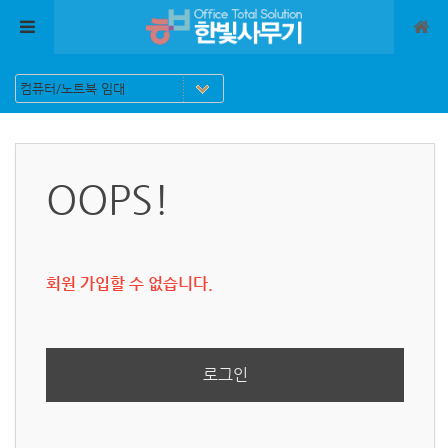
메뉴 건너뛰기
OOPS!
회원 가입할 수 없습니다.
로그인