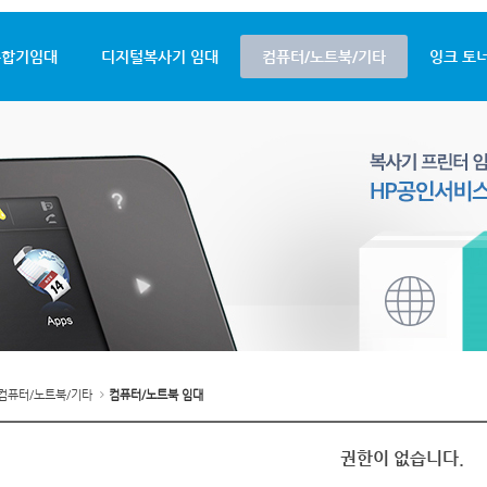
메뉴 건너뛰기
복합기임대
디지털복사기 임대
컴퓨터/노트북/기타
잉크 토너
컴퓨터/노트북/기타
컴퓨터/노트북 임대
권한이 없습니다.