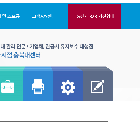
 및 소모품
고객A/S센터
LG전자 B2B 가전임대