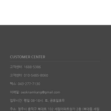
CUSTOMER CENTER
고객센터: 1688-5386
고객센터: 010-5485-8060
팩스: 043-277-7130
이메일: seoknamkang@gmail.com
업무시간: 평일 08-18시. 토, 공휴일휴무
주소: 청주시 흥덕구 복대로 102 세원아파트상가 2층 (복대동 세원