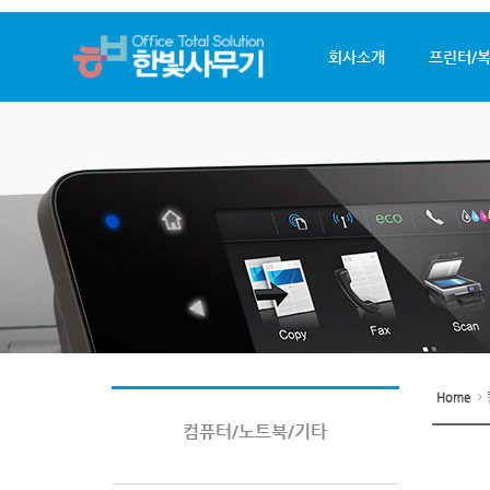
회사소개
프린터/
S
u
b
P
r
o
m
o
t
i
o
n
Home
컴퓨터/노트북/기타