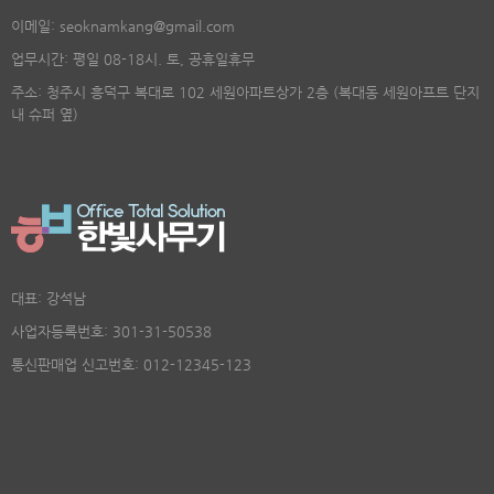
이메일: seoknamkang@gmail.com
업무시간: 평일 08-18시. 토, 공휴일휴무
주소: 청주시 흥덕구 복대로 102 세원아파트상가 2층 (복대동 세원아프트 단지
내 슈퍼 옆)
대표: 강석남
사업자등록번호: 301-31-50538
통신판매업 신고번호: 012-12345-123