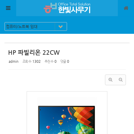
Sketchbook5, 스케치북5
Sketchbook5, 스케치북5
메뉴 건너뛰기
HP 파빌리온 22CW
admin
조회 수
1302
추천 수
0
댓글
0